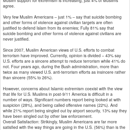
Muslim support for extremism is increasing, just 4% of Muslims
agree.
Very few Muslim Americans – just 1% – say that suicide bombing
and other forms of violence against civilian targets are often
justified to defend Islam from its enemies; Fully 81% say that
suicide bombing and other forms of violence against civilians are
never justified.
Since 2007, Muslim American views of U.S. efforts to combat
terrorism have improved. Currently, opinion is divided – 43% say
U.S. efforts are a sincere attempt to reduce terrorism while 41% do
not. Four years ago, during the Bush administration, more than
twice as many viewed U.S. anti-terrorism efforts as insincere rather
than sincere (55% to 26%).
However, concerns about Islamic extremism coexist with the view
that life for U.S. Muslims in post-9/11 America is difficult in a
number of ways. Significant numbers report being looked at with
suspicion (28%), and being called offensive names (22%). And
while 21% report being singled out by airport security, 13% say they
have been singled out by other law enforcement.
Overall Satisfaction: Strikingly, Muslim Americans are far more
satisfied with the way things are going in the U.S. (56%) than is the