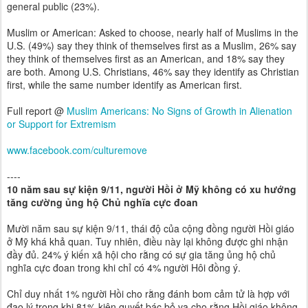
general public (23%).
Muslim or American: Asked to choose, nearly half of Muslims in the
U.S. (49%) say they think of themselves first as a Muslim, 26% say
they think of themselves first as an American, and 18% say they
are both. Among U.S. Christians, 46% say they identify as Christian
first, while the same number identify as American first.
Full report @
Muslim Americans: No Signs of Growth in Alienation
or Support for Extremism
www.facebook.com/culturemove
----
10 năm sau sự kiện 9/11, người Hồi ở Mỹ không có xu hướng
tăng cường ủng hộ Chủ nghĩa cực đoan
Mười năm sau sự kiện 9/11, thái độ của cộng đồng người Hồi giáo
ở Mỹ khá khả quan. Tuy nhiên, điều này lại không được ghi nhận
đầy đủ. 24% ý kiến xã hội cho rằng có sự gia tăng ủng hộ chủ
nghĩa cực đoan trong khi chỉ có 4% người Hôi đồng ý.
Chỉ duy nhất 1% người Hồi cho rằng đánh bom cảm tử là hợp với
đạo lý trong khi 81% kiên quyết bác bỏ va cho rằng Hồi giáo không