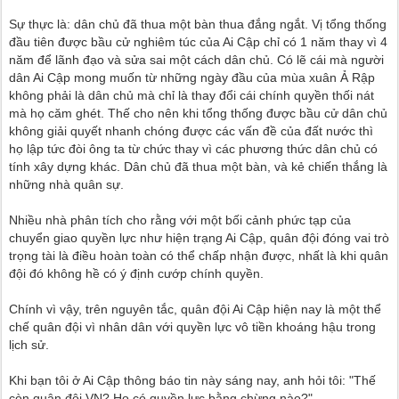
Sự thực là: dân chủ đã thua một bàn thua đắng ngắt. Vị tổng thống
đầu tiên được bầu cử nghiêm túc của Ai Cập chỉ có 1 năm thay vì 4
năm để lãnh đạo và sửa sai một cách dân chủ. Có lẽ cái mà người
dân Ai Cập mong muốn từ những ngày đầu của mùa xuân Ả Rập
không phải là dân chủ mà chỉ là thay đổi cái chính quyền thối nát
mà họ căm ghét. Thế cho nên khi tổng thống được bầu cử dân chủ
không giải quyết nhanh chóng được các vấn đề của đất nước thì
họ lập tức đòi ông ta từ chức thay vì các phương thức dân chủ có
tính xây dựng khác. Dân chủ đã thua một bàn, và kẻ chiến thắng là
những nhà quân sự.
Nhiều nhà phân tích cho rằng với một bối cảnh phức tạp của
chuyển giao quyền lực như hiện trạng Ai Cập, quân đội đóng vai trò
trọng tài là điều hoàn toàn có thể chấp nhận được, nhất là khi quân
đội đó không hề có ý định cướp chính quyền.
Chính vì vậy, trên nguyên tắc, quân đội Ai Cập hiện nay là một thể
chế quân đội vì nhân dân với quyền lực vô tiền khoáng hậu trong
lịch sử.
Khi bạn tôi ở Ai Cập thông báo tin này sáng nay, anh hỏi tôi: "Thế
còn quân đội VN? Họ có quyền lực bằng chừng nào?"