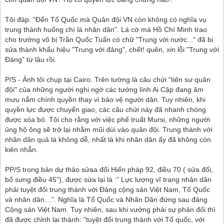
Tôi đáp: "Đến Tổ Quốc mà Quân đội VN còn không có nghĩa vụ
trung thành huống chí là nhân dân". Lá cờ mà Hồ Chí Minh trao
cho trường võ bị Trần Quốc Tuấn có chữ "Trung với nước..." đã bị
sửa thành khẩu hiệu "Trung với đảng", chết! quên, xin lỗi "Trung với
Đảng" từ lâu rồi.
P/S - Ảnh tôi chụp tại Cairo. Trên tường là câu chửi "tiên sư quân
đội" của những người nghi ngờ các tướng lính Ai Cập đang âm
mưu nắm chính quyền thay vì bảo vệ người dân. Tuy nhiên, khi
quyền lực được chuyển giao, các câu chửi này đã nhanh chóng
được xóa bỏ. Tôi cho rằng với việc phế truất Mursi, những người
ủng hộ ông sẽ trở lại nhằm mũi dùi vào quân đội. Trung thành với
nhân dân quả là không dễ, nhất là khi nhân dân ấy đã không còn
kiên nhẫn.
PP/S trong bản dự thảo sửaa đổi Hiến pháp 92, điều 70 ( sửa đổi,
bổ sưng điều 45”), được sửa lại là :” Lực lượng vĩ trang nhân dân
phải tuyệt đối trung thành với Đảng cộng sản Việt Nam, Tổ Quốc
và nhân dân…”. Nghĩa là Tổ Quốc và Nhân Dân đứng sau đảng
Cộng sản Việt Nam. Tuy nhiên, sau khi vướng phải sự phản đối thì
đã được chỉnh lại thành: "tuyệt đối trung thành với Tổ quốc, với