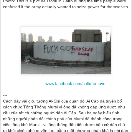
Photo: This is a picture I took in Cairo during the time people were
confused if the army actually wanted to seize power for themselves
www.facebook.com/culturemove
---
Cách đây vài giờ, tướng Al-Sisi của quân đội Ai Cập đã tuyên bố
cách chức Tổng Thống Mursi vì ông đã không đáp ứng được nhu
cầu của tất cả những người dân Ai Cập. Sau ba ngày biểu tình,
những người phản đối chính phủ của Mursi đã thành công trong
việc tống khứ Mursi - vị tổng thống đầu tiên được bầu cử dân chủ -
ra khỏi chiếc ghế quyền lực, bằng một phương pháp khá là phi dân