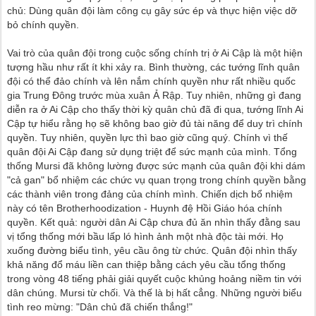
chủ: Dùng quân đội làm công cụ gây sức ép và thực hiện việc dỡ
bỏ chính quyền.
Vai trò của quân đội trong cuộc sống chính trị ở Ai Cập là một hiện
tượng hầu như rất ít khi xảy ra. Bình thường, các tướng lĩnh quân
đội có thể đảo chính và lên nắm chính quyền như rất nhiều quốc
gia Trung Đông trước mùa xuân Ả Rập. Tuy nhiên, những gì đang
diễn ra ở Ai Cập cho thấy thời kỳ quân chủ đã đi qua, tướng lĩnh Ai
Cập tự hiểu rằng họ sẽ không bao giờ đủ tài năng để duy trì chính
quyền. Tuy nhiên, quyền lực thì bao giờ cũng quý. Chính vì thế
quân đội Ai Cập đang sử dụng triệt để sức mạnh của mình. Tổng
thống Mursi đã không lường được sức mạnh của quân đội khi dám
"cả gan" bổ nhiệm các chức vụ quan trọng trong chính quyền bằng
các thành viên trong đảng của chính mình. Chiến dịch bổ nhiệm
này có tên Brotherhoodization - Huynh đệ Hồi Giáo hóa chính
quyền. Kết quả: người dân Ai Cập chưa đủ ăn nhìn thấy đằng sau
vị tổng thống mới bầu lấp ló hình ảnh một nhà độc tài mới. Họ
xuống đường biểu tình, yêu cầu ông từ chức. Quân đội nhìn thấy
khả năng đổ máu liền can thiệp bằng cách yêu cầu tổng thống
trong vòng 48 tiếng phải giải quyết cuộc khủng hoảng niềm tin với
dân chúng. Mursi từ chối. Và thế là bị hất cẳng. Những người biểu
tình reo mừng: "Dân chủ đã chiến thắng!"