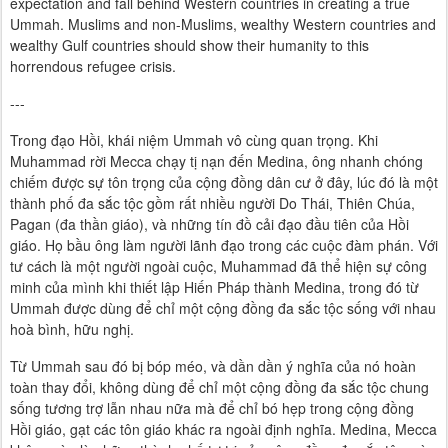
expectation and fall behind Western countries in creating a true
Ummah. Muslims and non-Muslims, wealthy Western countries and
wealthy Gulf countries should show their humanity to this
horrendous refugee crisis.
---
Trong đạo Hồi, khái niệm Ummah vô cùng quan trọng. Khi
Muhammad rời Mecca chạy tị nạn đến Medina, ông nhanh chóng
chiếm được sự tôn trọng của cộng đồng dân cư ở đây, lúc đó là một
thành phố đa sắc tộc gồm rất nhiều người Do Thái, Thiên Chúa,
Pagan (đa thần giáo), và những tín đồ cải đạo đầu tiên của Hồi
giáo. Họ bầu ông làm người lãnh đạo trong các cuộc đàm phán. Với
tư cách là một người ngoài cuộc, Muhammad đã thể hiện sự công
minh của mình khi thiết lập Hiến Pháp thành Medina, trong đó từ
Ummah được dùng để chỉ một cộng đồng đa sắc tộc sống với nhau
hoà bình, hữu nghị.
Từ Ummah sau đó bị bóp méo, và dần dần ý nghĩa của nó hoàn
toàn thay đổi, không dùng để chỉ một cộng đồng đa sắc tộc chung
sống tương trợ lẫn nhau nữa mà để chỉ bó hẹp trong cộng đồng
Hồi giáo, gạt các tôn giáo khác ra ngoài định nghĩa. Medina, Mecca