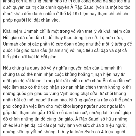
không còn là những thành phố tự trị của cộng đồng đa sắc tộc mà
dưới quyền cai trị của chính quyền Ả Rập Saudi (vốn là một bộ tộc
ở nơi khác đến đánh chiếm ở thế kỷ 19) hiện nay thậm chỉ chỉ cho
phép người Hồi đặt chân vào.
Khái niệm Ummah chỉ là một trong vô vàn triết lý và khái niệm của
Hồi giáo đã dần dần bị đổi thay theo dòng lịch sử. Tệ hơn nữa,
Ummah còn bị các phần tủ cực đoan dùng như thể một lý tưởng đế
quốc Hồi giáo toàn cầu (Islamism) với mục tiêu cải đạo và đặt cả
thế giới dưới luật lệ Hồi giáo.
Nếu chúng ta quay trở về ý nghĩa nguyên bản của Ummah thì
chúng ta có thể nhìn nhận cuộc khủng hoảng tị nạn hiện nay từ
một góc độ rất khác. Trong khi rất nhiều nước châu Âu đau đầu với
việc làm sao có thể tiếp nhận số nạn nhân chiến tranh khổng lồ thì
những quốc gia giàu có vùng Vịnh đóng chặt cửa, từ chối không
nhận bất cứ một nguời tị nạn nào. Những quốc gia này có thể phân
phối công ăn việc làm cho một khối lượng người nước ngoài lớn
gấp đôi, thậm chí gấp 10 lần số dân bản xứ, nhưng lại từ chối giúp
đỡ chính những tín đồ cùng tôn giáo. Ả Rập Saudi sở hữu những
chiếc lều hiện đại có cài đặt máy lạnh với sức chứa 3 triệu người,
nhưng kiên quyết bỏ không. Lưu ý là toàn Syria có 4 triệu nguời