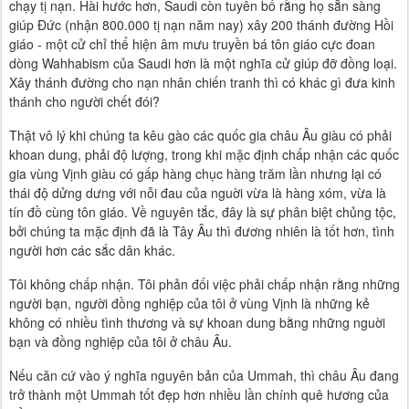
chạy tị nạn. Hài hước hơn, Saudi còn tuyên bố rằng họ sẵn sàng
giúp Đức (nhận 800.000 tị nạn năm nay) xây 200 thánh đường Hồi
giáo - một cử chỉ thể hiện âm mưu truyền bá tôn giáo cực đoan
dòng Wahhabism của Saudi hơn là một nghĩa cử giúp đỡ đồng loại.
Xây thánh đường cho nạn nhân chiến tranh thì có khác gì đưa kinh
thánh cho người chết đói?
Thật vô lý khi chúng ta kêu gào các quốc gia châu Âu giàu có phải
khoan dung, phải độ lượng, trong khi mặc định chấp nhận các quốc
gia vùng Vịnh giàu có gấp hàng chục hàng trăm lần nhưng lại có
thái độ dửng dưng với nỗi đau của nguời vừa là hàng xóm, vừa là
tín đồ cùng tôn giáo. Về nguyên tắc, đây là sự phân biệt chủng tộc,
bởi chúng ta mặc định đã là Tây Âu thì đương nhiên là tốt hơn, tình
người hơn các sắc dân khác.
Tôi không chấp nhận. Tôi phản đối việc phải chấp nhận rằng những
người bạn, người đồng nghiệp của tôi ở vùng Vịnh là những kẻ
không có nhiều tình thương và sự khoan dung bằng những nguời
bạn và đồng nghiệp của tôi ở châu Âu.
Nếu căn cứ vào ý nghĩa nguyên bản của Ummah, thì châu Âu đang
trở thành một Ummah tốt đẹp hơn nhiều lần chính quê hương của