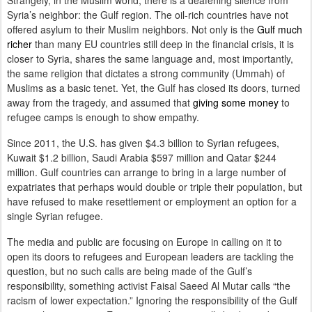
Strangely, in the Muslim world, there is a deafening silence from
Syria’s neighbor: the Gulf region. The oil-rich countries have not
offered asylum to their Muslim neighbors. Not only is the
Gulf much
richer
than many EU countries still deep in the financial crisis, it is
closer to Syria, shares the same language and, most importantly,
the same religion that dictates a strong community (Ummah) of
Muslims as a basic tenet. Yet, the Gulf has closed its doors, turned
away from the tragedy, and assumed that
giving some money
to
refugee camps is enough to show empathy.
Since 2011, the U.S. has given $4.3 billion to Syrian refugees,
Kuwait $1.2 billion, Saudi Arabia $597 million and Qatar $244
million. Gulf countries can arrange to bring in a large number of
expatriates that perhaps would double or triple their population, but
have refused to make resettlement or employment an option for a
single Syrian refugee.
The media and public are focusing on Europe in calling on it to
open its doors to refugees and European leaders are tackling the
question, but no such calls are being made of the Gulf’s
responsibility, something activist Faisal Saeed Al Mutar calls “the
racism of lower expectation.” Ignoring the responsibility of the Gulf